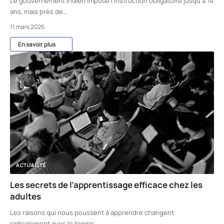
Le gouvernement indien impose l'instruction obligatoire jusqu'à 14
ans, mais près de
…
11 mars 2026
En savoir plus
ACTUALITÉ
Les secrets de l’apprentissage efficace chez les
adultes
Les raisons qui nous poussent à apprendre changent
radicalement avec le temps.
…