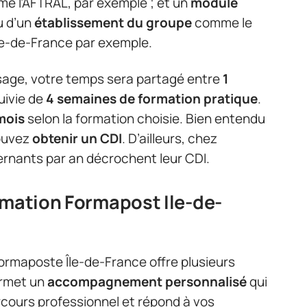
e l’AFTRAL, par exemple ; et un
module
u d’un
établissement du groupe
comme le
Ile-de-France par exemple.
ssage, votre temps sera partagé entre
1
uivie de
4 semaines de formation pratique
.
mois
selon la formation choisie. Bien entendu
pouvez
obtenir un CDI
. D’ailleurs, chez
ernants par an décrochent leur CDI.
rmation Formapost Ile-de-
rmaposte Île-de-France offre plusieurs
ermet un
accompagnement personnalisé
qui
rcours professionnel et répond à vos